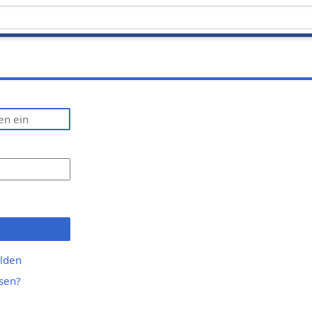
lden
sen?