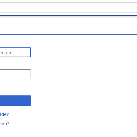
lden
sen?