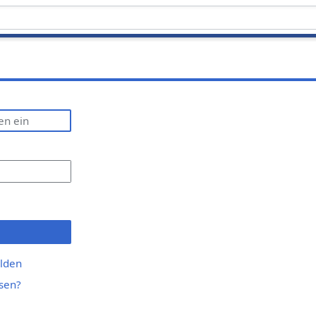
lden
sen?