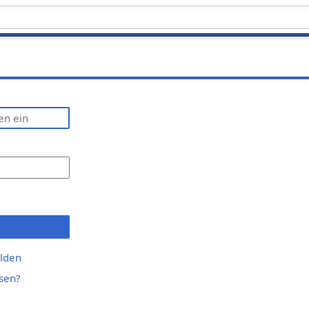
lden
sen?