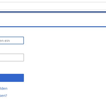
lden
sen?