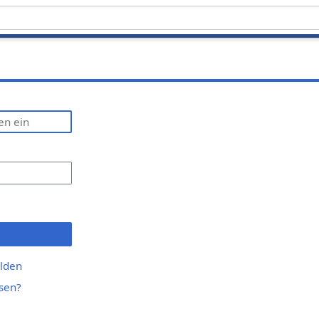
lden
sen?