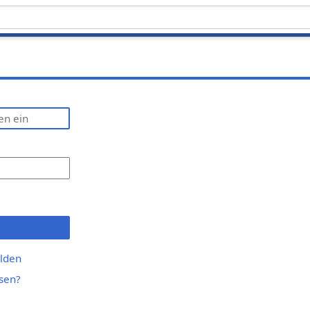
lden
sen?