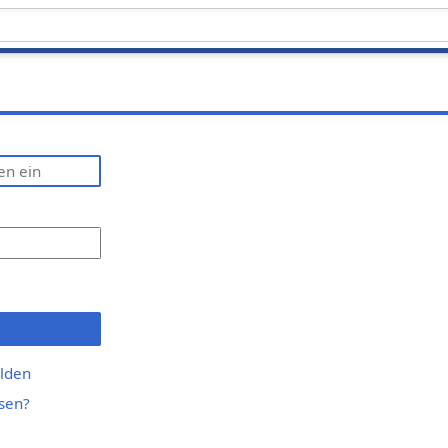
lden
sen?