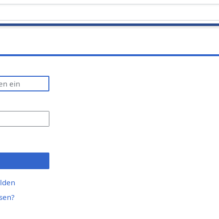
lden
sen?