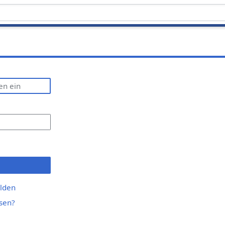
lden
sen?