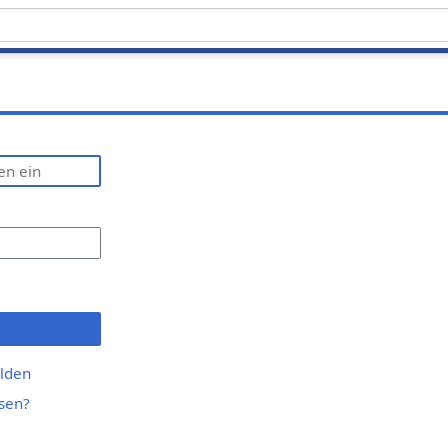
lden
sen?