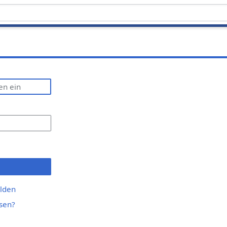
lden
sen?