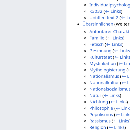
Individualpsycholog
K3032
(
← Links
)
Untitled text 2
(
← L
Übersinnlichen
(Weiter
Autoritärer Charakt
Familie
(
← Links
)
Fetisch
(
← Links
)
Gesinnung
(
← Links
Kulturstaat
(
← Link
Mystifikation
(
← Lin
Mythologisierung
(
Nationalismus
(
← L
Nationalkultur
(
← L
Nationalsozialismu
Natur
(
← Links
)
Nichtung
(
← Links
)
Philosophie
(
← Link
Populismus
(
← Link
Rassismus
(
← Links
Religion
(
← Links
)