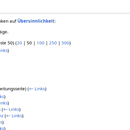
inken auf
Übersinnlichkeit
:
äge.
ste 50
) (
20
|
50
|
100
|
250
|
500
)
inks
)
eitungsseite)
(
← Links
)
ks
)
inks
)
s
(
← Links
)
nz
(
← Links
)
ks
)
ks
)