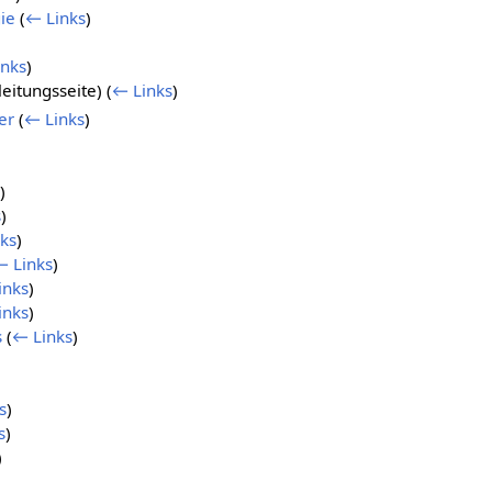
ie
(
← Links
)
inks
)
leitungsseite)
(
← Links
)
er
(
← Links
)
)
s
)
ks
)
← Links
)
inks
)
inks
)
s
(
← Links
)
s
)
s
)
)