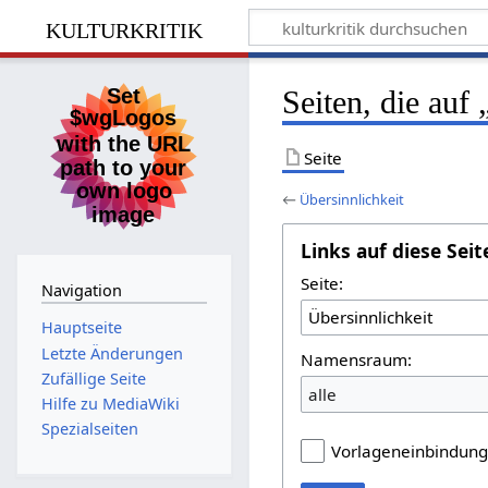
kulturkritik
Seiten, die auf
Seite
←
Übersinnlichkeit
Links auf diese Seit
Seite:
Navigation
Hauptseite
Letzte Änderungen
Namensraum:
Zufällige Seite
alle
Hilfe zu MediaWiki
Spezialseiten
Vorlageneinbindun