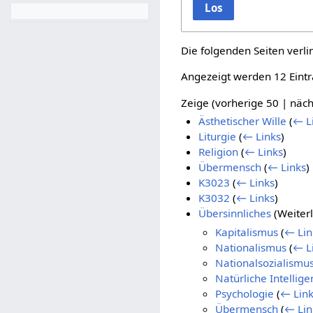
Los
Die folgenden Seiten verl
Angezeigt werden 12 Eintr
Zeige (
vorherige 50
|
näch
Ästhetischer Wille
(
← L
Liturgie
(
← Links
)
Religion
(
← Links
)
Übermensch
(
← Links
)
K3023
(
← Links
)
K3032
(
← Links
)
Übersinnliches
(Weiterl
Kapitalismus
(
← Lin
Nationalismus
(
← L
Nationalsozialismu
Natürliche Intellige
Psychologie
(
← Lin
Übermensch
(
← Lin