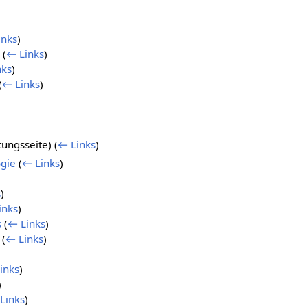
inks
)
(
← Links
)
nks
)
(
← Links
)
tungsseite)
(
← Links
)
ogie
(
← Links
)
s
)
inks
)
s
(
← Links
)
(
← Links
)
inks
)
)
Links
)