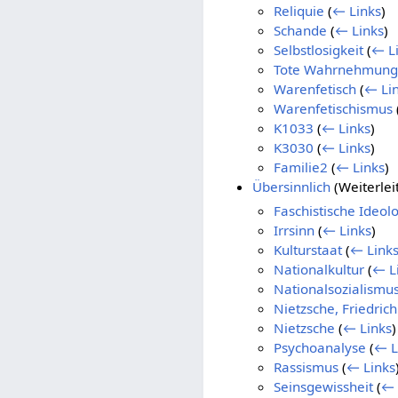
Reliquie
(
← Links
)
Schande
(
← Links
)
Selbstlosigkeit
(
← L
Tote Wahrnehmung
Warenfetisch
(
← Li
Warenfetischismus
K1033
(
← Links
)
K3030
(
← Links
)
Familie2
(
← Links
)
Übersinnlich
(Weiterlei
Faschistische Ideol
Irrsinn
(
← Links
)
Kulturstaat
(
← Link
Nationalkultur
(
← L
Nationalsozialismu
Nietzsche, Friedrich
Nietzsche
(
← Links
)
Psychoanalyse
(
← L
Rassismus
(
← Links
Seinsgewissheit
(
← 