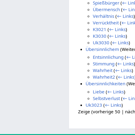
Spießbürger
(
← Lin
Übermensch
(
← Lin
Verhältnis
(
← Links
)
Verrücktheit
(
← Lin
K3021
(
← Links
)
K3030
(
← Links
)
Uk3030
(
← Links
)
Übersinnlichem
(Weiter
Entsinnlichung
(
← L
Stimmung
(
← Links
Wahrheit
(
← Links
)
Wahrheit2
(
← Links
Übersinnlichkeiten
(Wei
Liebe
(
← Links
)
Selbstverlust
(
← Lin
Uk3023
(
← Links
)
Zeige (
vorherige 50
|
näch