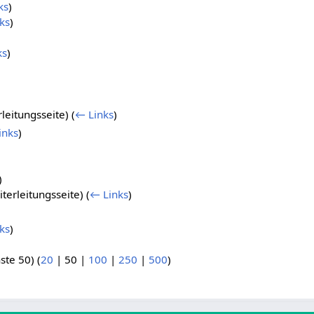
ks
)
ks
)
ks
)
leitungsseite)
(
← Links
)
inks
)
)
)
terleitungsseite)
(
← Links
)
ks
)
ste 50
) (
20
|
50
|
100
|
250
|
500
)