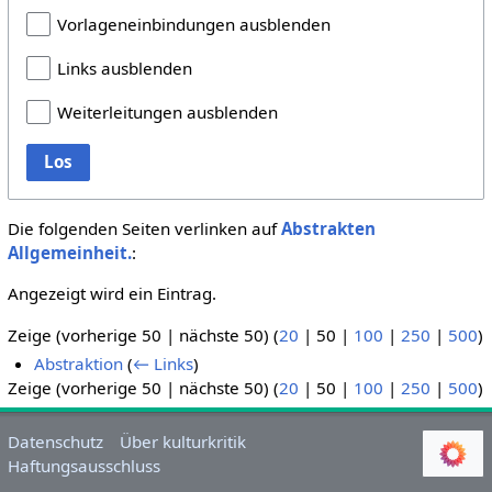
Vorlageneinbindungen ausblenden
Links ausblenden
Weiterleitungen ausblenden
Los
Die folgenden Seiten verlinken auf
Abstrakten
Allgemeinheit.
:
Angezeigt wird ein Eintrag.
Zeige (
vorherige 50
|
nächste 50
) (
20
|
50
|
100
|
250
|
500
)
Abstraktion
(
← Links
)
Zeige (
vorherige 50
|
nächste 50
) (
20
|
50
|
100
|
250
|
500
)
Datenschutz
Über kulturkritik
Haftungsausschluss