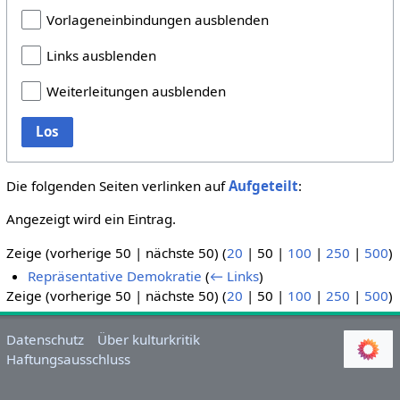
Vorlageneinbindungen ausblenden
Links ausblenden
Weiterleitungen ausblenden
Los
Die folgenden Seiten verlinken auf
Aufgeteilt
:
Angezeigt wird ein Eintrag.
Zeige (
vorherige 50
|
nächste 50
) (
20
|
50
|
100
|
250
|
500
)
Repräsentative Demokratie
(
← Links
)
Zeige (
vorherige 50
|
nächste 50
) (
20
|
50
|
100
|
250
|
500
)
Datenschutz
Über kulturkritik
Haftungsausschluss