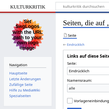
kulturkritik
Seiten, die auf
Seite
←
Eindrücklich
Links auf diese Seit
Seite:
Navigation
Hauptseite
Letzte Änderungen
Namensraum:
Zufällige Seite
alle
Hilfe zu MediaWiki
Spezialseiten
Vorlageneinbindun