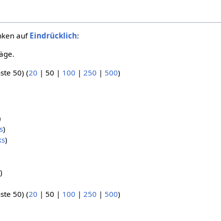
inken auf
Eindrücklich
:
äge.
ste 50
) (
20
|
50
|
100
|
250
|
500
)
)
s
)
ks
)
)
ste 50
) (
20
|
50
|
100
|
250
|
500
)