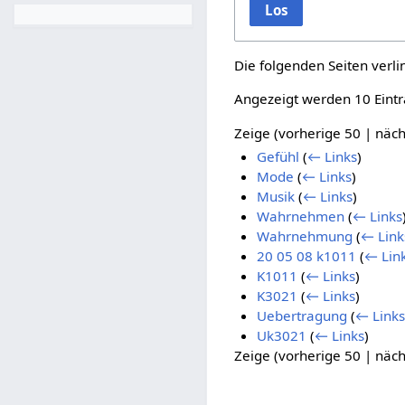
Los
Die folgenden Seiten verl
Angezeigt werden 10 Eintr
Zeige (
vorherige 50
|
näch
Gefühl
(
← Links
)
Mode
(
← Links
)
Musik
(
← Links
)
Wahrnehmen
(
← Links
Wahrnehmung
(
← Link
20 05 08 k1011
(
← Lin
K1011
(
← Links
)
K3021
(
← Links
)
Uebertragung
(
← Links
Uk3021
(
← Links
)
Zeige (
vorherige 50
|
näch