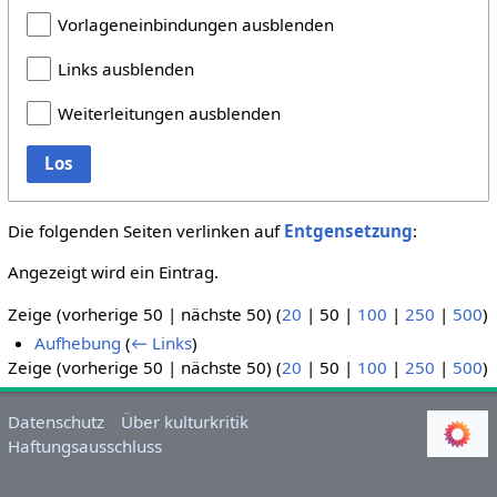
Vorlageneinbindungen ausblenden
Links ausblenden
Weiterleitungen ausblenden
Los
Die folgenden Seiten verlinken auf
Entgensetzung
:
Angezeigt wird ein Eintrag.
Zeige (
vorherige 50
|
nächste 50
) (
20
|
50
|
100
|
250
|
500
)
Aufhebung
(
← Links
)
Zeige (
vorherige 50
|
nächste 50
) (
20
|
50
|
100
|
250
|
500
)
Datenschutz
Über kulturkritik
Haftungsausschluss