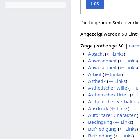
Los
Die folgenden Seiten verl
Angezeigt werden 50 Eintr
Zeige (
vorherige 50
|
näch
Absicht
(
← Links
)
Abwesenheit
(
← Links
)
Anwesenheit
(
← Links
)
Arbeit
(
← Links
)
Ästhetik
(
← Links
)
Ästhetischer Wille
(
← L
Ästhetisches Urteil
(
← L
Ästhetisches Verhältnis
Ausdruck
(
← Links
)
Autoritärer Charakter
(
Bedingung
(
← Links
)
Befriedigung
(
← Links
)
Befriedung
(
← Links
)