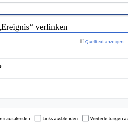
 „Ereignis“ verlinken
Quelltext anzeigen
e
gen ausblenden
Links ausblenden
Weiterleitungen a