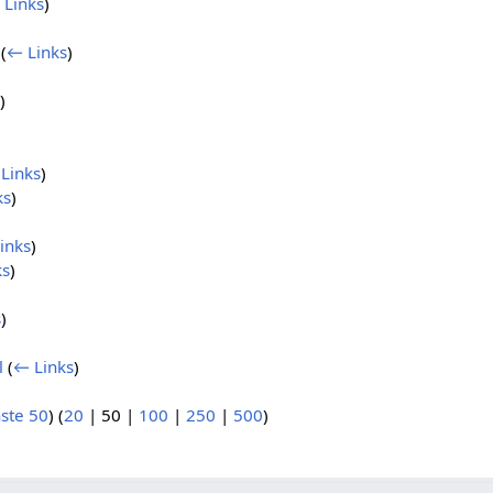
 Links
)
(
← Links
)
)
Links
)
ks
)
inks
)
ks
)
s
)
l
(
← Links
)
ste 50
) (
20
|
50
|
100
|
250
|
500
)