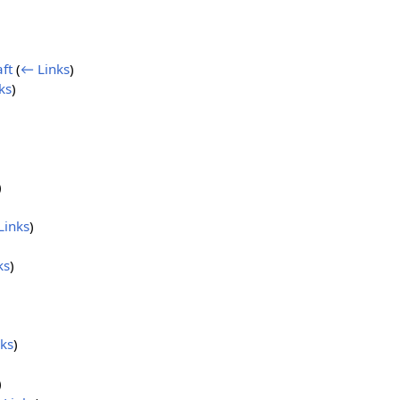
ft
(
← Links
)
ks
)
)
Links
)
ks
)
ks
)
)