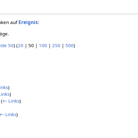
inken auf
Ereignis
:
äge.
ste 50
) (
20
|
50
|
100
|
250
|
500
)
inks
)
inks
)
(
← Links
)
← Links
)