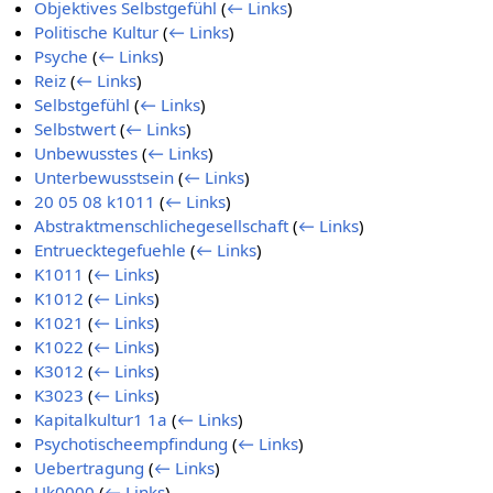
Objektives Selbstgefühl
(
← Links
)
Politische Kultur
(
← Links
)
Psyche
(
← Links
)
Reiz
(
← Links
)
Selbstgefühl
(
← Links
)
Selbstwert
(
← Links
)
Unbewusstes
(
← Links
)
Unterbewusstsein
(
← Links
)
20 05 08 k1011
(
← Links
)
Abstraktmenschlichegesellschaft
(
← Links
)
Entruecktegefuehle
(
← Links
)
K1011
(
← Links
)
K1012
(
← Links
)
K1021
(
← Links
)
K1022
(
← Links
)
K3012
(
← Links
)
K3023
(
← Links
)
Kapitalkultur1 1a
(
← Links
)
Psychotischeempfindung
(
← Links
)
Uebertragung
(
← Links
)
Uk0000
(
← Links
)