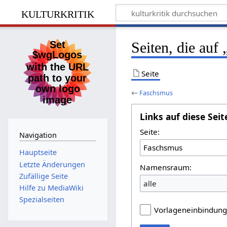
kulturkritik
Seiten, die auf
Seite
←
Faschsmus
Links auf diese Seit
Seite:
Navigation
Hauptseite
Letzte Änderungen
Namensraum:
Zufällige Seite
alle
Hilfe zu MediaWiki
Spezialseiten
Vorlageneinbindun