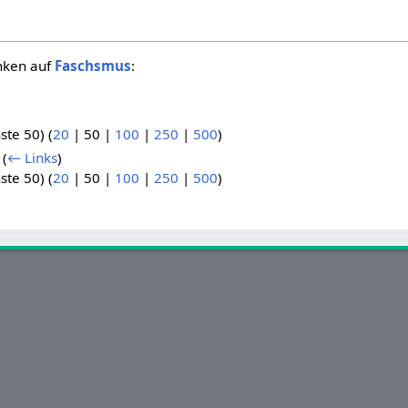
inken auf
Faschsmus
:
.
ste 50
) (
20
|
50
|
100
|
250
|
500
)
(
← Links
)
ste 50
) (
20
|
50
|
100
|
250
|
500
)