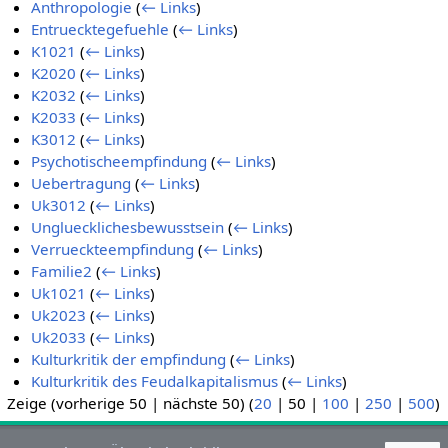
Anthropologie
(
← Links
)
Entruecktegefuehle
(
← Links
)
K1021
(
← Links
)
K2020
(
← Links
)
K2032
(
← Links
)
K2033
(
← Links
)
K3012
(
← Links
)
Psychotischeempfindung
(
← Links
)
Uebertragung
(
← Links
)
Uk3012
(
← Links
)
Ungluecklichesbewusstsein
(
← Links
)
Verrueckteempfindung
(
← Links
)
Familie2
(
← Links
)
Uk1021
(
← Links
)
Uk2023
(
← Links
)
Uk2033
(
← Links
)
Kulturkritik der empfindung
(
← Links
)
Kulturkritik des Feudalkapitalismus
(
← Links
)
Zeige (
vorherige 50
|
nächste 50
) (
20
|
50
|
100
|
250
|
500
)