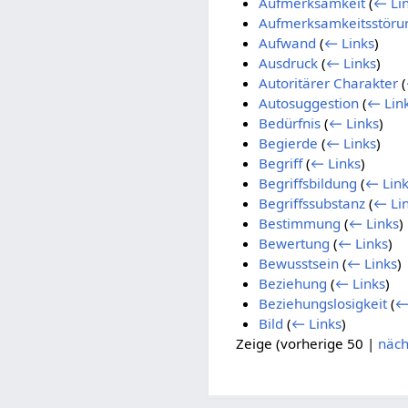
Aufmerksamkeit
(
← Li
Aufmerksamkeitsstöru
Aufwand
(
← Links
)
Ausdruck
(
← Links
)
Autoritärer Charakter
(
Autosuggestion
(
← Lin
Bedürfnis
(
← Links
)
Begierde
(
← Links
)
Begriff
(
← Links
)
Begriffsbildung
(
← Link
Begriffssubstanz
(
← Li
Bestimmung
(
← Links
)
Bewertung
(
← Links
)
Bewusstsein
(
← Links
)
Beziehung
(
← Links
)
Beziehungslosigkeit
(
←
Bild
(
← Links
)
Zeige (
vorherige 50
|
näch