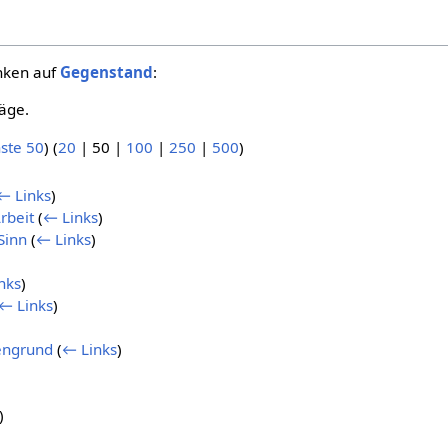
inken auf
Gegenstand
:
äge.
ste 50
) (
20
|
50
|
100
|
250
|
500
)
← Links
)
rbeit
(
← Links
)
Sinn
(
← Links
)
nks
)
← Links
)
engrund
(
← Links
)
)