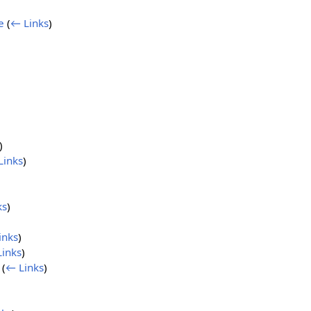
e
(
← Links
)
)
Links
)
ks
)
inks
)
inks
)
(
← Links
)