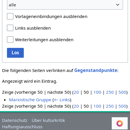
alle
Vorlageneinbindungen ausblenden
Links ausblenden
Weiterleitungen ausblenden
Los
Die folgenden Seiten verlinken auf
Gegenstandpunkte
:
Angezeigt wird ein Eintrag.
Zeige (
vorherige 50
|
nächste 50
) (
20
|
50
|
100
|
250
|
500
)
Marxistische Gruppe
(
← Links
)
Zeige (
vorherige 50
|
nächste 50
) (
20
|
50
|
100
|
250
|
500
)
Datenschutz
Über kulturkritik
Haftungsausschluss