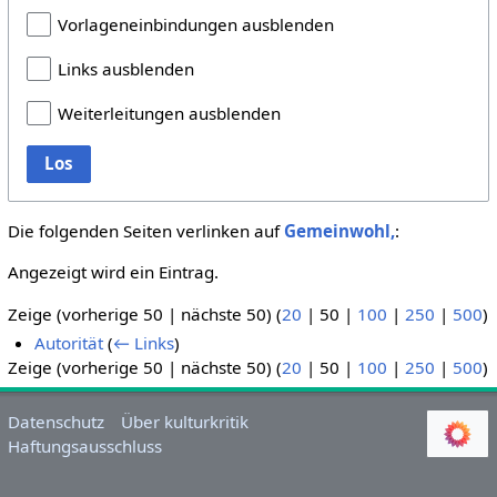
Vorlageneinbindungen ausblenden
Links ausblenden
Weiterleitungen ausblenden
Los
Die folgenden Seiten verlinken auf
Gemeinwohl,
:
Angezeigt wird ein Eintrag.
Zeige (
vorherige 50
|
nächste 50
) (
20
|
50
|
100
|
250
|
500
)
Autorität
(
← Links
)
Zeige (
vorherige 50
|
nächste 50
) (
20
|
50
|
100
|
250
|
500
)
Datenschutz
Über kulturkritik
Haftungsausschluss