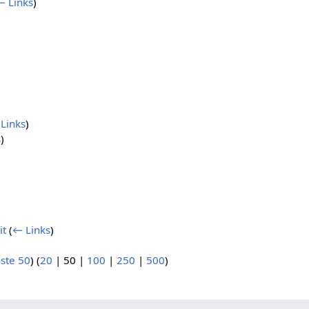
← Links
)
Links
)
s
)
it
(
← Links
)
ste 50
) (
20
|
50
|
100
|
250
|
500
)