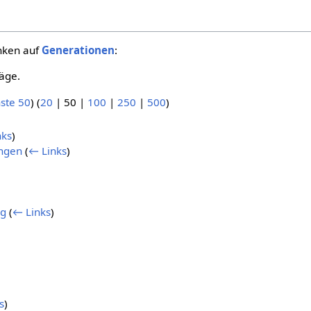
inken auf
Generationen
:
äge.
ste 50
) (
20
|
50
|
100
|
250
|
500
)
nks
)
ngen
(
← Links
)
)
ng
(
← Links
)
s
)