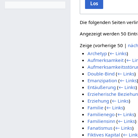
Los
Die folgenden Seiten verl
Angezeigt werden 50 Eintr
Zeige (
vorherige 50
|
näch
Archetyp
(
← Links
)
Aufmerksamkeit
(
← Li
Aufmerksamkeitsstöru
Double-Bind
(
← Links
)
Emanzipation
(
← Links
Entäußerung
(
← Links
)
Erzieherische Beziehu
Erziehung
(
← Links
)
Familie
(
← Links
)
Familienego
(
← Links
)
Familiensinn
(
← Links
)
Fanatismus
(
← Links
)
Fiktives Kapital
(
← Link