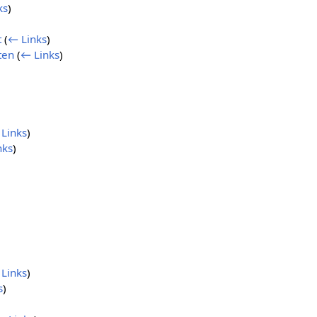
ks
)
t
(
← Links
)
ten
(
← Links
)
Links
)
nks
)
Links
)
s
)