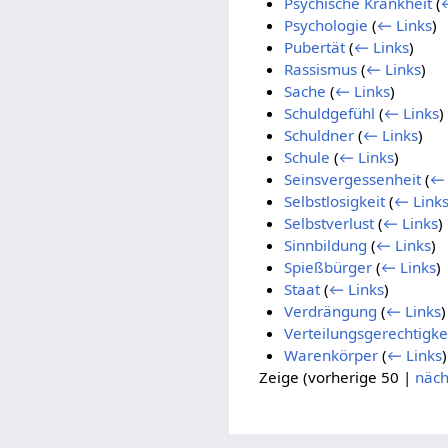
Psychische Krankheit
(
Psychologie
(
← Links
)
Pubertät
(
← Links
)
Rassismus
(
← Links
)
Sache
(
← Links
)
Schuldgefühl
(
← Links
)
Schuldner
(
← Links
)
Schule
(
← Links
)
Seinsvergessenheit
(
← 
Selbstlosigkeit
(
← Link
Selbstverlust
(
← Links
)
Sinnbildung
(
← Links
)
Spießbürger
(
← Links
)
Staat
(
← Links
)
Verdrängung
(
← Links
)
Verteilungsgerechtigke
Warenkörper
(
← Links
)
Zeige (
vorherige 50
|
näch