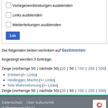
Vorlageneinbindungen ausblenden
Links ausblenden
Weiterleitungen ausblenden
Los
Die folgenden Seiten verlinken auf
Gestimmten
:
Angezeigt werden 3 Einträge.
Zeige (
vorherige 50
|
nächste 50
) (
20
|
50
|
100
|
250
|
500
)
Erleben
(
← Links
)
Heidegger, Martin
(
← Links
)
Tote Wahrnehmung
(
← Links
)
Zeige (
vorherige 50
|
nächste 50
) (
20
|
50
|
100
|
250
|
500
)
Datenschutz
Über kulturkritik
Haftungsausschluss