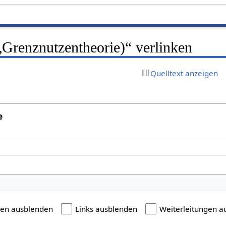
 „Grenznutzentheorie)“ verlinken
Quelltext anzeigen
e
gen ausblenden
Links ausblenden
Weiterleitungen a