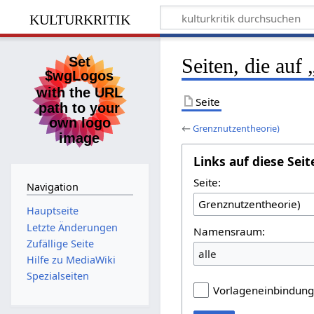
kulturkritik
Seiten, die auf
Seite
←
Grenznutzentheorie)
Links auf diese Seit
Seite:
Navigation
Hauptseite
Letzte Änderungen
Namensraum:
Zufällige Seite
alle
Hilfe zu MediaWiki
Spezialseiten
Vorlageneinbindun