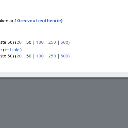
inken auf
Grenznutzentheorie)
:
.
ste 50
) (
20
|
50
|
100
|
250
|
500
)
e
(
← Links
)
ste 50
) (
20
|
50
|
100
|
250
|
500
)