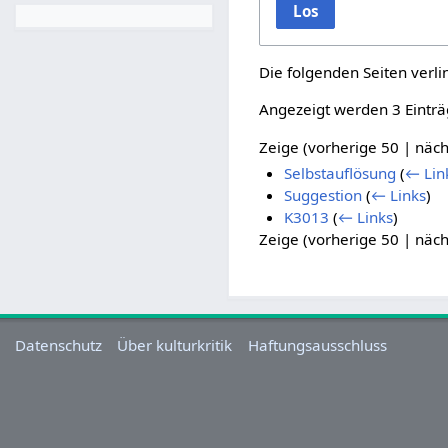
Los
Die folgenden Seiten verl
Angezeigt werden 3 Einträ
Zeige (
vorherige 50
|
näch
Selbstauflösung
(
← Lin
Suggestion
(
← Links
)
K3013
(
← Links
)
Zeige (
vorherige 50
|
näch
Datenschutz
Über kulturkritik
Haftungsausschluss