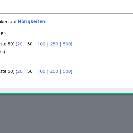
inken auf
Hörigkeiten
:
ge.
ste 50
) (
20
|
50
|
100
|
250
|
500
)
ks
)
ste 50
) (
20
|
50
|
100
|
250
|
500
)