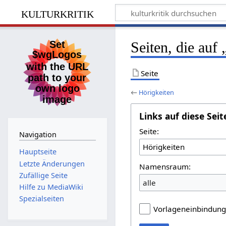
kulturkritik
Seiten, die auf
Seite
←
Hörigkeiten
Links auf diese Seit
Seite:
Navigation
Hauptseite
Letzte Änderungen
Namensraum:
Zufällige Seite
alle
Hilfe zu MediaWiki
Spezialseiten
Vorlageneinbindun