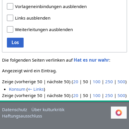
Vorlageneinbindungen ausblenden
Links ausblenden
Weiterleitungen ausblenden
Los
Die folgenden Seiten verlinken auf
Hat es nur wahr
:
Angezeigt wird ein Eintrag.
Zeige (
vorherige 50
|
nächste 50
) (
20
|
50
|
100
|
250
|
500
)
Konsum
(
← Links
)
Zeige (
vorherige 50
|
nächste 50
) (
20
|
50
|
100
|
250
|
500
)
Datenschutz
Über kulturkritik
Haftungsausschluss