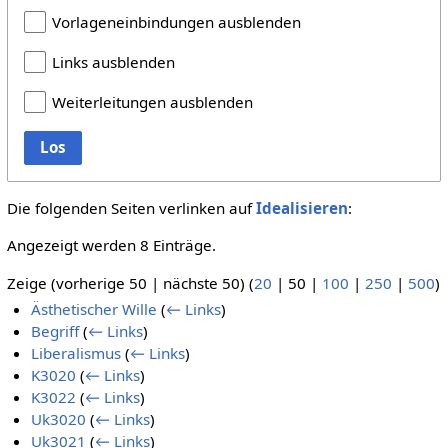
Vorlageneinbindungen ausblenden
Links ausblenden
Weiterleitungen ausblenden
Los
Die folgenden Seiten verlinken auf
Idealisieren
:
Angezeigt werden 8 Einträge.
Zeige (
vorherige 50
|
nächste 50
) (
20
|
50
|
100
|
250
|
500
)
Ästhetischer Wille
(
← Links
)
Begriff
(
← Links
)
Liberalismus
(
← Links
)
K3020
(
← Links
)
K3022
(
← Links
)
Uk3020
(
← Links
)
Uk3021
(
← Links
)