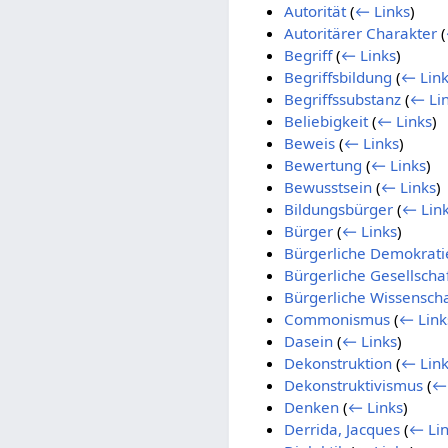
Autorität
(
← Links
)
Autoritärer Charakter
(
Begriff
(
← Links
)
Begriffsbildung
(
← Link
Begriffssubstanz
(
← Li
Beliebigkeit
(
← Links
)
Beweis
(
← Links
)
Bewertung
(
← Links
)
Bewusstsein
(
← Links
)
Bildungsbürger
(
← Lin
Bürger
(
← Links
)
Bürgerliche Demokrati
Bürgerliche Gesellscha
Bürgerliche Wissenscha
Commonismus
(
← Link
Dasein
(
← Links
)
Dekonstruktion
(
← Link
Dekonstruktivismus
(
← 
Denken
(
← Links
)
Derrida, Jacques
(
← Lin