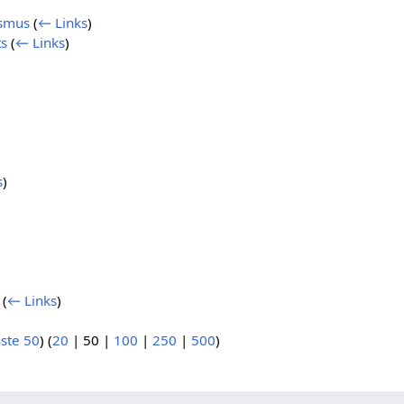
ismus
(
← Links
)
ts
(
← Links
)
)
s
)
(
← Links
)
ste 50
) (
20
|
50
|
100
|
250
|
500
)