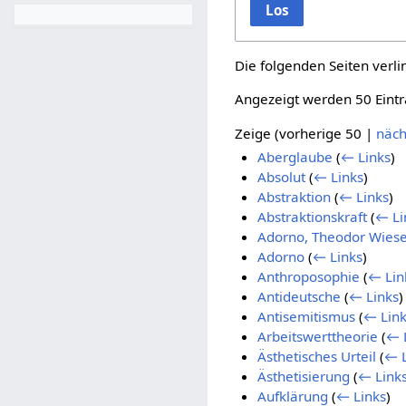
Los
Die folgenden Seiten verl
Angezeigt werden 50 Eintr
Zeige (
vorherige 50
|
näch
Aberglaube
(
← Links
)
Absolut
(
← Links
)
Abstraktion
(
← Links
)
Abstraktionskraft
(
← Li
Adorno, Theodor Wies
Adorno
(
← Links
)
Anthroposophie
(
← Lin
Antideutsche
(
← Links
)
Antisemitismus
(
← Link
Arbeitswerttheorie
(
← 
Ästhetisches Urteil
(
← L
Ästhetisierung
(
← Link
Aufklärung
(
← Links
)