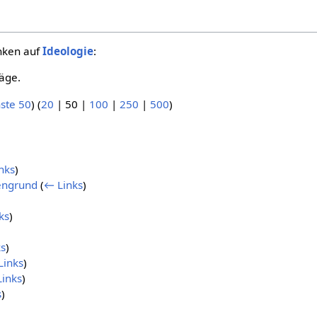
inken auf
Ideologie
:
äge.
ste 50
) (
20
|
50
|
100
|
250
|
500
)
nks
)
engrund
(
← Links
)
ks
)
s
)
Links
)
inks
)
s
)