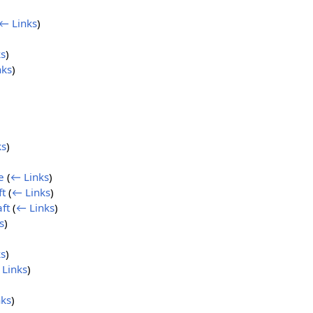
← Links
)
s
)
nks
)
ks
)
e
(
← Links
)
ft
(
← Links
)
ft
(
← Links
)
s
)
s
)
Links
)
ks
)