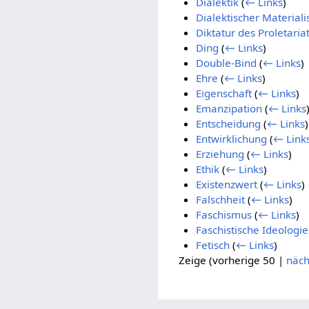
Dialektik
(
← Links
)
Dialektischer Material
Diktatur des Proletaria
Ding
(
← Links
)
Double-Bind
(
← Links
)
Ehre
(
← Links
)
Eigenschaft
(
← Links
)
Emanzipation
(
← Links
Entscheidung
(
← Links
)
Entwirklichung
(
← Link
Erziehung
(
← Links
)
Ethik
(
← Links
)
Existenzwert
(
← Links
)
Falschheit
(
← Links
)
Faschismus
(
← Links
)
Faschistische Ideologie
Fetisch
(
← Links
)
Zeige (
vorherige 50
|
näch