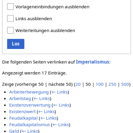
Vorlageneinbindungen ausblenden
Links ausblenden
Weiterleitungen ausblenden
Los
Die folgenden Seiten verlinken auf
Imperialismus
:
Angezeigt werden 17 Einträge.
Zeige (
vorherige 50
|
nächste 50
) (
20
|
50
|
100
|
250
|
500
)
Arbeiterbewegung
(
← Links
)
Arbeitstag
(
← Links
)
Existenzverwertung
(
← Links
)
Existenzwert
(
← Links
)
Feudalkapital
(
← Links
)
Feudalkapitalismus
(
← Links
)
Geld
(
← Links
)