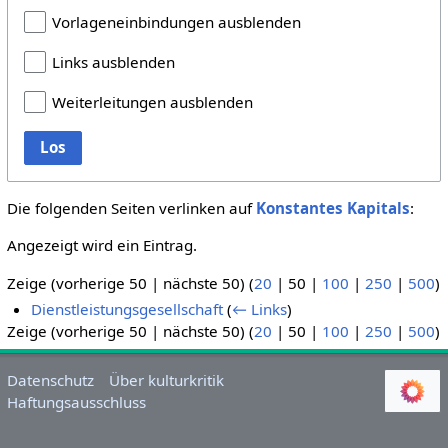
Vorlageneinbindungen ausblenden
Links ausblenden
Weiterleitungen ausblenden
Los
Die folgenden Seiten verlinken auf
Konstantes Kapitals
:
Angezeigt wird ein Eintrag.
Zeige (
vorherige 50
|
nächste 50
) (
20
|
50
|
100
|
250
|
500
)
Dienstleistungsgesellschaft
(
← Links
)
Zeige (
vorherige 50
|
nächste 50
) (
20
|
50
|
100
|
250
|
500
)
Datenschutz
Über kulturkritik
Haftungsausschluss