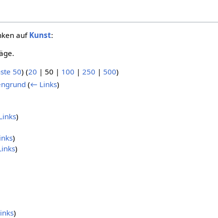
inken auf
Kunst
:
äge.
ste 50
) (
20
|
50
|
100
|
250
|
500
)
engrund
(
← Links
)
Links
)
inks
)
inks
)
inks
)