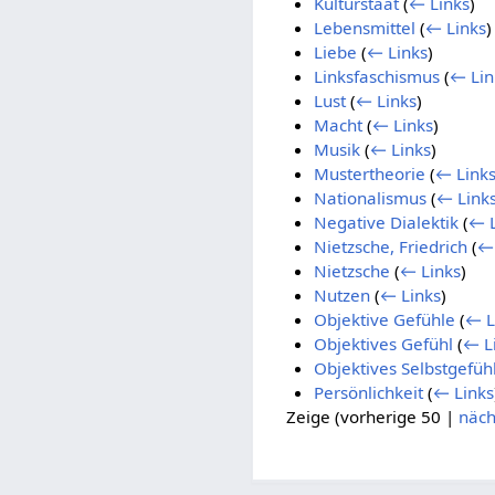
Kulturstaat
(
← Links
)
Lebensmittel
(
← Links
)
Liebe
(
← Links
)
Linksfaschismus
(
← Lin
Lust
(
← Links
)
Macht
(
← Links
)
Musik
(
← Links
)
Mustertheorie
(
← Link
Nationalismus
(
← Link
Negative Dialektik
(
← L
Nietzsche, Friedrich
(
← 
Nietzsche
(
← Links
)
Nutzen
(
← Links
)
Objektive Gefühle
(
← L
Objektives Gefühl
(
← L
Objektives Selbstgefüh
Persönlichkeit
(
← Links
Zeige (
vorherige 50
|
näch