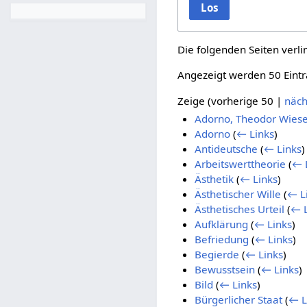
Los
Die folgenden Seiten verl
Angezeigt werden 50 Eintr
Zeige (
vorherige 50
|
näch
Adorno, Theodor Wies
Adorno
(
← Links
)
Antideutsche
(
← Links
)
Arbeitswerttheorie
(
← 
Ästhetik
(
← Links
)
Ästhetischer Wille
(
← L
Ästhetisches Urteil
(
← L
Aufklärung
(
← Links
)
Befriedung
(
← Links
)
Begierde
(
← Links
)
Bewusstsein
(
← Links
)
Bild
(
← Links
)
Bürgerlicher Staat
(
← L