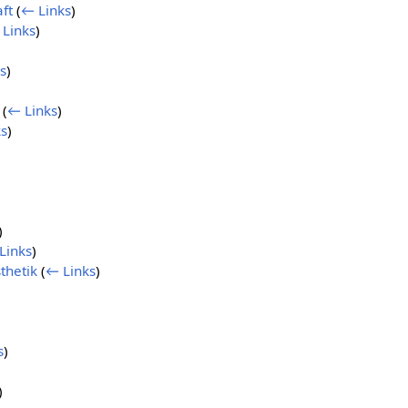
ft
(
← Links
)
Links
)
s
)
(
← Links
)
s
)
)
Links
)
sthetik
(
← Links
)
s
)
)