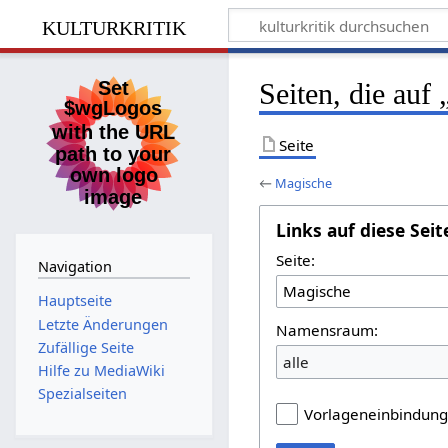
kulturkritik
Seiten, die auf
Seite
←
Magische
Links auf diese Seit
Seite:
Navigation
Hauptseite
Letzte Änderungen
Namensraum:
Zufällige Seite
alle
Hilfe zu MediaWiki
Spezialseiten
Vorlageneinbindun