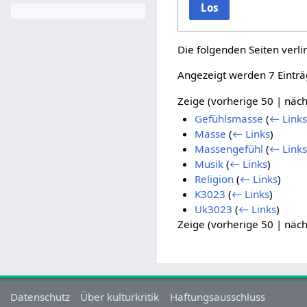
Los
Die folgenden Seiten verl
Angezeigt werden 7 Einträ
Zeige (
vorherige 50
|
näch
Gefühlsmasse
(
← Links
Masse
(
← Links
)
Massengefühl
(
← Links
Musik
(
← Links
)
Religion
(
← Links
)
K3023
(
← Links
)
Uk3023
(
← Links
)
Zeige (
vorherige 50
|
näch
Datenschutz
Über kulturkritik
Haftungsausschluss