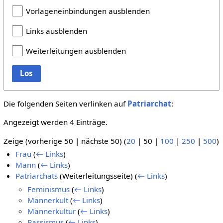
Vorlageneinbindungen ausblenden
Links ausblenden
Weiterleitungen ausblenden
Los
Die folgenden Seiten verlinken auf
Patriarchat
:
Angezeigt werden 4 Einträge.
Zeige (
vorherige 50
|
nächste 50
) (
20
|
50
|
100
|
250
|
500
)
Frau
(
← Links
)
Mann
(
← Links
)
Patriarchats
(Weiterleitungsseite)
(
← Links
)
Feminismus
(
← Links
)
Männerkult
(
← Links
)
Männerkultur
(
← Links
)
Rassismus
(
← Links
)