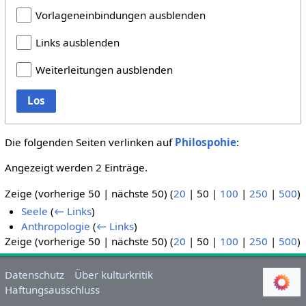
Vorlageneinbindungen ausblenden
Links ausblenden
Weiterleitungen ausblenden
Los
Die folgenden Seiten verlinken auf
Philospohie
:
Angezeigt werden 2 Einträge.
Zeige (
vorherige 50
|
nächste 50
) (
20
|
50
|
100
|
250
|
500
)
Seele
(
← Links
)
Anthropologie
(
← Links
)
Zeige (
vorherige 50
|
nächste 50
) (
20
|
50
|
100
|
250
|
500
)
Datenschutz
Über kulturkritik
Haftungsausschluss