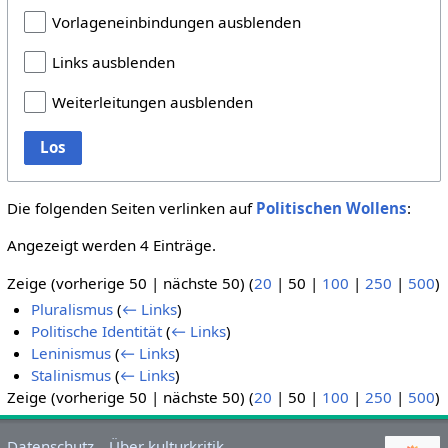
Vorlageneinbindungen ausblenden
Links ausblenden
Weiterleitungen ausblenden
Los
Die folgenden Seiten verlinken auf
Politischen Wollens
:
Angezeigt werden 4 Einträge.
Zeige (
vorherige 50
|
nächste 50
) (
20
|
50
|
100
|
250
|
500
)
Pluralismus
(
← Links
)
Politische Identität
(
← Links
)
Leninismus
(
← Links
)
Stalinismus
(
← Links
)
Zeige (
vorherige 50
|
nächste 50
) (
20
|
50
|
100
|
250
|
500
)
Datenschutz
Über kulturkritik