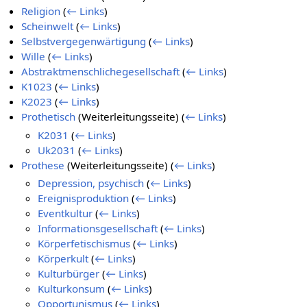
Religion
(
← Links
)
Scheinwelt
(
← Links
)
Selbstvergegenwärtigung
(
← Links
)
Wille
(
← Links
)
Abstraktmenschlichegesellschaft
(
← Links
)
K1023
(
← Links
)
K2023
(
← Links
)
Prothetisch
(Weiterleitungsseite)
(
← Links
)
K2031
(
← Links
)
Uk2031
(
← Links
)
Prothese
(Weiterleitungsseite)
(
← Links
)
Depression, psychisch
(
← Links
)
Ereignisproduktion
(
← Links
)
Eventkultur
(
← Links
)
Informationsgesellschaft
(
← Links
)
Körperfetischismus
(
← Links
)
Körperkult
(
← Links
)
Kulturbürger
(
← Links
)
Kulturkonsum
(
← Links
)
Opportunismus
(
← Links
)