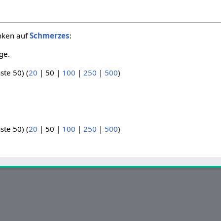
inken auf
Schmerzes
:
ge.
ste 50
) (
20
|
50
|
100
|
250
|
500
)
ste 50
) (
20
|
50
|
100
|
250
|
500
)