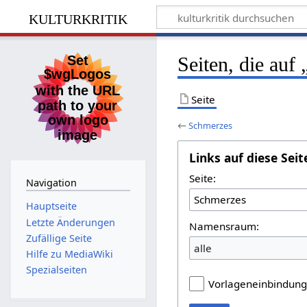
kulturkritik
Seiten, die auf
Seite
←
Schmerzes
Links auf diese Seit
Seite:
Navigation
Hauptseite
Letzte Änderungen
Namensraum:
Zufällige Seite
alle
Hilfe zu MediaWiki
Spezialseiten
Vorlageneinbindun