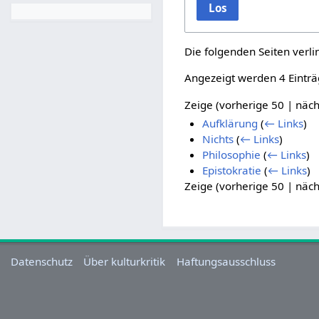
Los
Die folgenden Seiten verl
Angezeigt werden 4 Einträ
Zeige (
vorherige 50
|
näch
Aufklärung
(
← Links
)
Nichts
(
← Links
)
Philosophie
(
← Links
)
Epistokratie
(
← Links
)
Zeige (
vorherige 50
|
näch
Datenschutz
Über kulturkritik
Haftungsausschluss