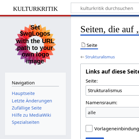
kulturkritik
Seiten, die auf
Seite
←
Strukturalismus
Links auf diese Seit
Seite:
Navigation
Hauptseite
Letzte Änderungen
Namensraum:
Zufällige Seite
alle
Hilfe zu MediaWiki
Spezialseiten
Vorlageneinbindun