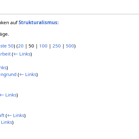
inken auf
Strukturalismus
:
äge.
ste 50
) (
20
|
50
|
100
|
250
|
500
)
rbeit
(
← Links
)
nks
)
engrund
(
← Links
)
← Links
)
ft
(
← Links
)
Links
)