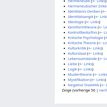
Hermeneutik
(
← Links
)
Hermeneutischer Zirke
Identitäres Denken
(
← 
Identitätsangst
(
← Link
Ideologie
(
← Links
)
Keimformtheorie
(
← Li
Kontrollbedürfnis
(
← Li
Kritische Psychologie
(
Kritische Theorie
(
← Li
Kulturkritik
(
← Links
)
Kulturstaat
(
← Links
)
Lebensumstände
(
← Li
Liebe
(
← Links
)
Logik
(
← Links
)
Mustertheorie
(
← Link
Mystifikation
(
← Links
)
Negative Dialektik
(
← L
Zeige (
vorherige 50
|
näch