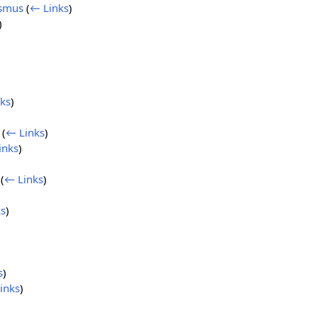
ismus
(
← Links
)
)
ks
)
(
← Links
)
inks
)
(
← Links
)
s
)
s
)
inks
)