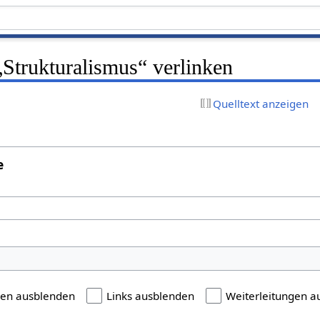
 „Strukturalismus“ verlinken
Quelltext anzeigen
e
gen ausblenden
Links ausblenden
Weiterleitungen a