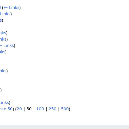
l
(
← Links
)
Links
)
s
)
nks
)
nks
)
← Links
)
nks
)
nks
)
s
)
inks
)
ste 50
) (
20
|
50
|
100
|
250
|
500
)