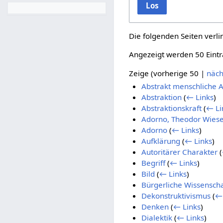
Los
Die folgenden Seiten verl
Angezeigt werden 50 Eintr
Zeige (
vorherige 50
|
näch
Abstrakt menschliche A
Abstraktion
(
← Links
)
Abstraktionskraft
(
← Li
Adorno, Theodor Wies
Adorno
(
← Links
)
Aufklärung
(
← Links
)
Autoritärer Charakter
(
Begriff
(
← Links
)
Bild
(
← Links
)
Bürgerliche Wissenscha
Dekonstruktivismus
(
← 
Denken
(
← Links
)
Dialektik
(
← Links
)