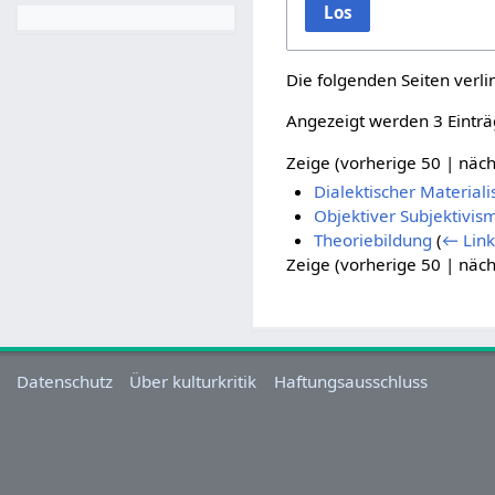
Los
Die folgenden Seiten verl
Angezeigt werden 3 Einträ
Zeige (
vorherige 50
|
näch
Dialektischer Material
Objektiver Subjektivis
Theoriebildung
(
← Link
Zeige (
vorherige 50
|
näch
Datenschutz
Über kulturkritik
Haftungsausschluss