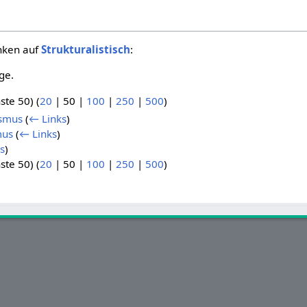
inken auf
Strukturalistisch
:
ge.
ste 50
) (
20
|
50
|
100
|
250
|
500
)
ismus
(
← Links
)
mus
(
← Links
)
s
)
ste 50
) (
20
|
50
|
100
|
250
|
500
)