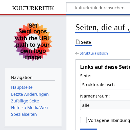
kulturkritik
Seiten, die auf 
Seite
←
Strukturalistisch
Links auf diese Seit
Seite:
Navigation
Hauptseite
Letzte Änderungen
Namensraum:
Zufällige Seite
alle
Hilfe zu MediaWiki
Spezialseiten
Vorlageneinbindun