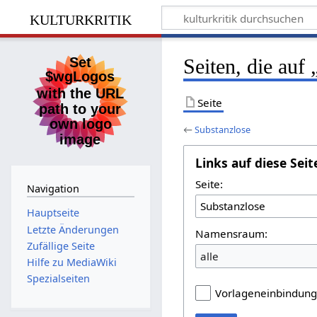
kulturkritik
Seiten, die auf
Seite
←
Substanzlose
Links auf diese Seit
Seite:
Navigation
Hauptseite
Letzte Änderungen
Namensraum:
Zufällige Seite
alle
Hilfe zu MediaWiki
Spezialseiten
Vorlageneinbindun