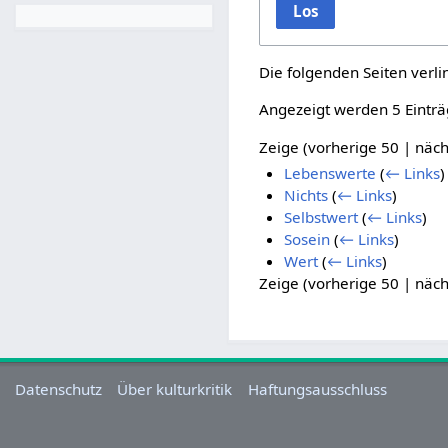
Los
Die folgenden Seiten verl
Angezeigt werden 5 Einträ
Zeige (
vorherige 50
|
näch
Lebenswerte
(
← Links
)
Nichts
(
← Links
)
Selbstwert
(
← Links
)
Sosein
(
← Links
)
Wert
(
← Links
)
Zeige (
vorherige 50
|
näch
Datenschutz
Über kulturkritik
Haftungsausschluss