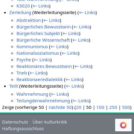
K3020
(
← Links
)
Zerteilung
(Weiterleitungsseite)
(
← Links
)
Abstraktion
(
← Links
)
Bürgerliches Bewusstsein
(
← Links
)
Bürgerliches Subjekt
(
← Links
)
Bürgerliche Wissenschaft
(
← Links
)
Kommunismus
(
← Links
)
Nationalsozialismus
(
← Links
)
Psyche
(
← Links
)
Reaktionäres Bewusstsein
(
← Links
)
Trieb
(
← Links
)
Reaktionaeredialektik
(
← Links
)
Teilt
(Weiterleitungsseite)
(
← Links
)
Wahrnehmung
(
← Links
)
Teilungderwahrnehmung
(
← Links
)
Zeige (
vorherige 50
|
nächste 50
) (
20
|
50
|
100
|
250
|
500
)
Datenschutz
Über kulturkritik
Haftungsausschluss