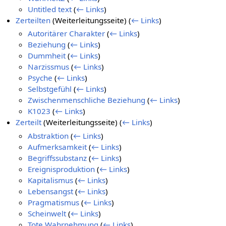
Untitled text
(
← Links
)
Zerteilten
(Weiterleitungsseite)
(
← Links
)
Autoritärer Charakter
(
← Links
)
Beziehung
(
← Links
)
Dummheit
(
← Links
)
Narzissmus
(
← Links
)
Psyche
(
← Links
)
Selbstgefühl
(
← Links
)
Zwischenmenschliche Beziehung
(
← Links
)
K1023
(
← Links
)
Zerteilt
(Weiterleitungsseite)
(
← Links
)
Abstraktion
(
← Links
)
Aufmerksamkeit
(
← Links
)
Begriffssubstanz
(
← Links
)
Ereignisproduktion
(
← Links
)
Kapitalismus
(
← Links
)
Lebensangst
(
← Links
)
Pragmatismus
(
← Links
)
Scheinwelt
(
← Links
)
Tote Wahrnehmung
(
← Links
)