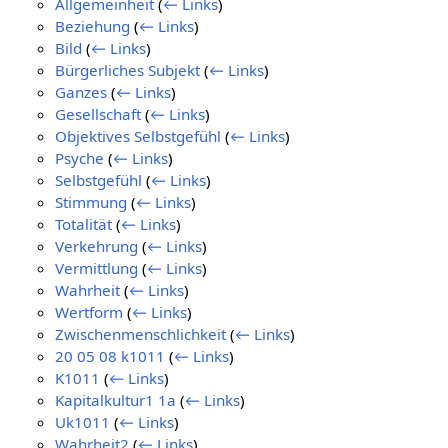
Allgemeinheit
(
← Links
)
Beziehung
(
← Links
)
Bild
(
← Links
)
Bürgerliches Subjekt
(
← Links
)
Ganzes
(
← Links
)
Gesellschaft
(
← Links
)
Objektives Selbstgefühl
(
← Links
)
Psyche
(
← Links
)
Selbstgefühl
(
← Links
)
Stimmung
(
← Links
)
Totalität
(
← Links
)
Verkehrung
(
← Links
)
Vermittlung
(
← Links
)
Wahrheit
(
← Links
)
Wertform
(
← Links
)
Zwischenmenschlichkeit
(
← Links
)
20 05 08 k1011
(
← Links
)
K1011
(
← Links
)
Kapitalkultur1 1a
(
← Links
)
Uk1011
(
← Links
)
Wahrheit2
(
← Links
)