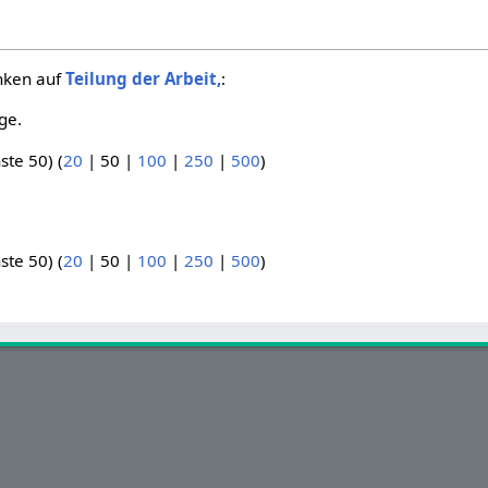
inken auf
Teilung der Arbeit,
:
ge.
ste 50
) (
20
|
50
|
100
|
250
|
500
)
ste 50
) (
20
|
50
|
100
|
250
|
500
)