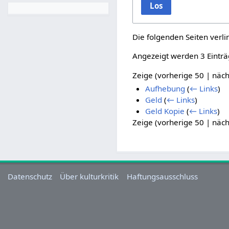
Los
Die folgenden Seiten verl
Angezeigt werden 3 Einträ
Zeige (
vorherige 50
|
näch
Aufhebung
(
← Links
)
Geld
(
← Links
)
Geld Kopie
(
← Links
)
Zeige (
vorherige 50
|
näch
Datenschutz
Über kulturkritik
Haftungsausschluss