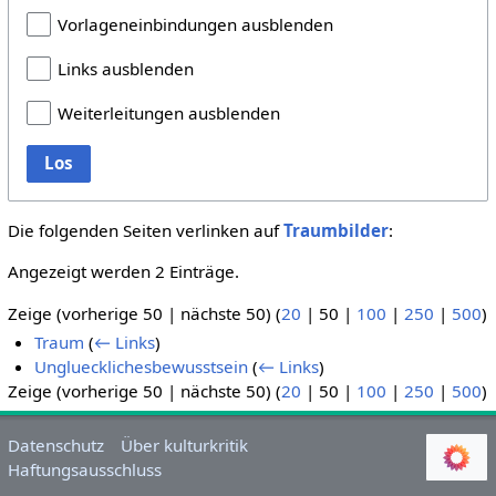
Vorlageneinbindungen ausblenden
Links ausblenden
Weiterleitungen ausblenden
Los
Die folgenden Seiten verlinken auf
Traumbilder
:
Angezeigt werden 2 Einträge.
Zeige (
vorherige 50
|
nächste 50
) (
20
|
50
|
100
|
250
|
500
)
Traum
(
← Links
)
Ungluecklichesbewusstsein
(
← Links
)
Zeige (
vorherige 50
|
nächste 50
) (
20
|
50
|
100
|
250
|
500
)
Datenschutz
Über kulturkritik
Haftungsausschluss