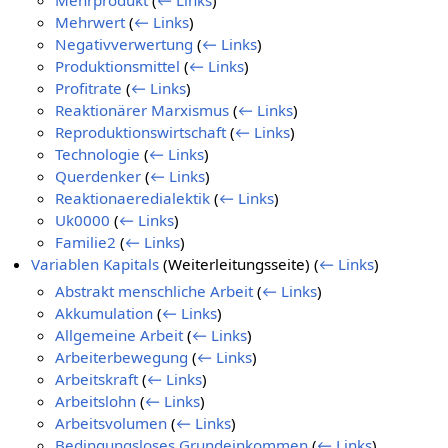
Mehrprodukt
(
← Links
)
Mehrwert
(
← Links
)
Negativverwertung
(
← Links
)
Produktionsmittel
(
← Links
)
Profitrate
(
← Links
)
Reaktionärer Marxismus
(
← Links
)
Reproduktionswirtschaft
(
← Links
)
Technologie
(
← Links
)
Querdenker
(
← Links
)
Reaktionaeredialektik
(
← Links
)
Uk0000
(
← Links
)
Familie2
(
← Links
)
Variablen Kapitals
(Weiterleitungsseite)
(
← Links
)
Abstrakt menschliche Arbeit
(
← Links
)
Akkumulation
(
← Links
)
Allgemeine Arbeit
(
← Links
)
Arbeiterbewegung
(
← Links
)
Arbeitskraft
(
← Links
)
Arbeitslohn
(
← Links
)
Arbeitsvolumen
(
← Links
)
Bedingungsloses Grundeinkommen
(
← Links
)