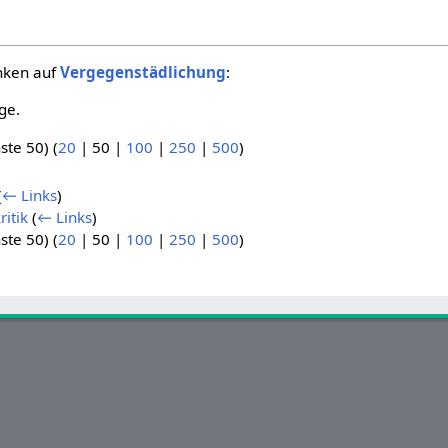
inken auf
Vergegenstädlichung
:
ge.
ste 50
) (
20
|
50
|
100
|
250
|
500
)
(
← Links
)
ritik
(
← Links
)
ste 50
) (
20
|
50
|
100
|
250
|
500
)