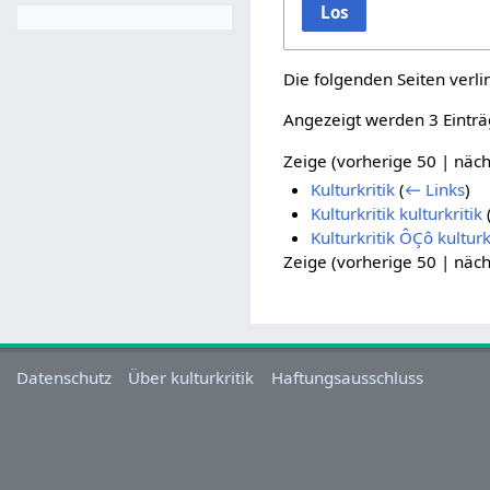
Los
Die folgenden Seiten verl
Angezeigt werden 3 Einträ
Zeige (
vorherige 50
|
näch
Kulturkritik
(
← Links
)
Kulturkritik kulturkritik
Kulturkritik ÔÇô kulturk
Zeige (
vorherige 50
|
näch
Datenschutz
Über kulturkritik
Haftungsausschluss