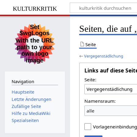
kulturkritik
Seiten, die auf
Seite
←
Vergegenstädlichung
Links auf diese Seit
Seite:
Navigation
Hauptseite
Letzte Änderungen
Namensraum:
Zufällige Seite
alle
Hilfe zu MediaWiki
Spezialseiten
Vorlageneinbindun