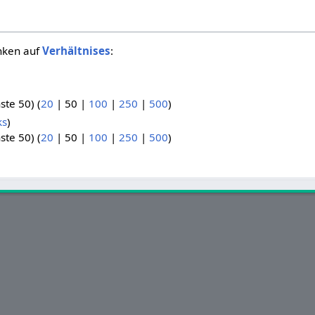
inken auf
Verhältnises
:
.
ste 50
) (
20
|
50
|
100
|
250
|
500
)
ks
)
ste 50
) (
20
|
50
|
100
|
250
|
500
)