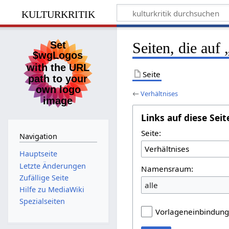
kulturkritik
Seiten, die auf
Seite
←
Verhältnises
Links auf diese Seit
Seite:
Navigation
Hauptseite
Letzte Änderungen
Namensraum:
Zufällige Seite
alle
Hilfe zu MediaWiki
Spezialseiten
Vorlageneinbindun