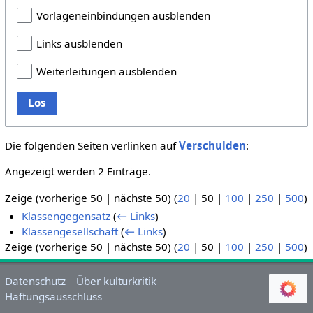
Vorlageneinbindungen ausblenden
Links ausblenden
Weiterleitungen ausblenden
Los
Die folgenden Seiten verlinken auf
Verschulden
:
Angezeigt werden 2 Einträge.
Zeige (
vorherige 50
|
nächste 50
) (
20
|
50
|
100
|
250
|
500
)
Klassengegensatz
(
← Links
)
Klassengesellschaft
(
← Links
)
Zeige (
vorherige 50
|
nächste 50
) (
20
|
50
|
100
|
250
|
500
)
Datenschutz
Über kulturkritik
Haftungsausschluss